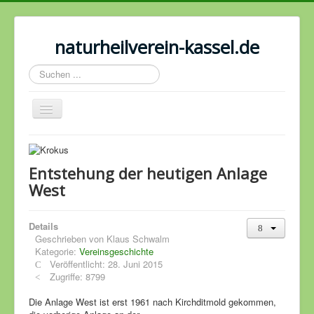
naturheilverein-kassel.de
Suchen
...
Navigation
an/aus
Naturheilverein
Termine
Entstehung der heutigen Anlage
West
125 Jahr Feier
Strom-, Gartenordnung, Satzung
Details
Geschrieben von
Klaus Schwalm
Freie Gärten
Kategorie:
Vereinsgeschichte
Wettbewerbe
Veröffentlicht: 28. Juni 2015
Zugriffe: 8799
Bilder
Die Anlage West ist erst 1961 nach Kirchditmold gekommen,
Geschichtliches