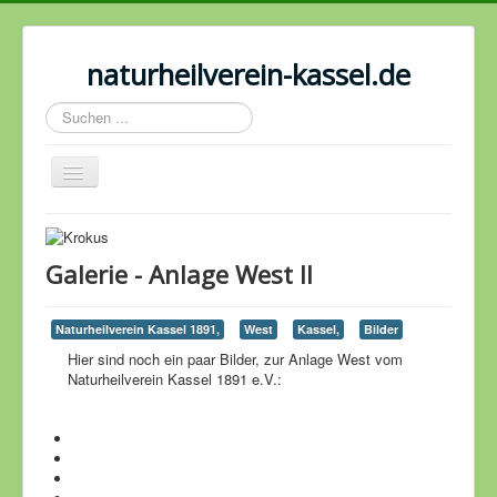
naturheilverein-kassel.de
Suchen
...
Navigation
an/aus
Naturheilverein
Termine
Galerie - Anlage West II
125 Jahr Feier
Naturheilverein Kassel 1891,
West
Kassel,
Bilder
Strom-, Gartenordnung, Satzung
Hier sind noch ein paar Bilder, zur Anlage West vom
Freie Gärten
Naturheilverein Kassel 1891 e.V.:
Wettbewerbe
Bilder
Geschichtliches